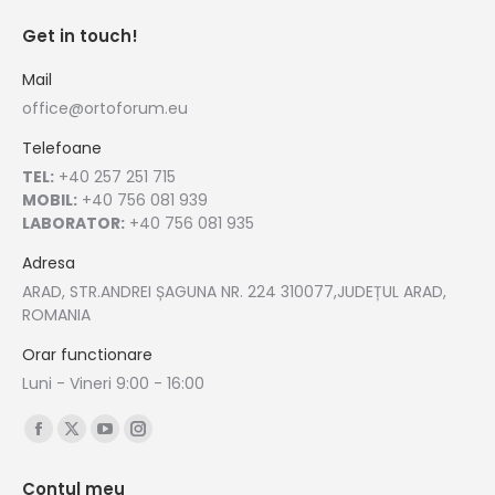
Get in touch!
Mail
office@ortoforum.eu
Telefoane
TEL:
+40 257 251 715
MOBIL:
+40 756 081 939
LABORATOR:
+40 756 081 935
Adresa
ARAD, STR.ANDREI ȘAGUNA NR. 224 310077,JUDEȚUL ARAD,
ROMANIA
Orar functionare
Luni - Vineri 9:00 - 16:00
Find us on:
Facebook
X
YouTube
Instagram
page
page
page
page
Contul meu