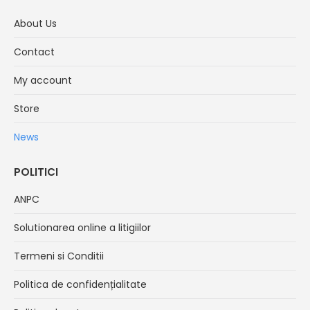
opens
opens
opens
opens
in
in
in
in
About Us
new
new
new
new
Contact
window
window
window
window
My account
Store
News
POLITICI
ANPC
Solutionarea online a litigiilor
Termeni si Conditii
Politica de confidențialitate