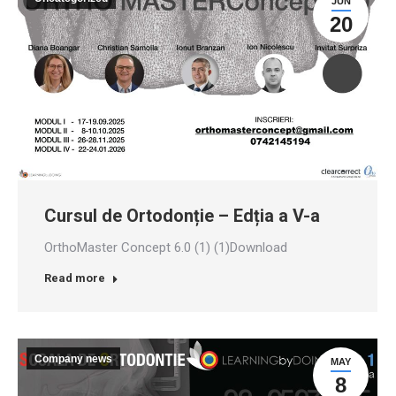
JUN
20
Cursul de Ortodonție – Edția a V-a
OrthoMaster Concept 6.0 (1) (1)Download
Read more
Company news
MAY
8