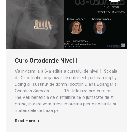
Curs Ortodontie Nivel I
Va invitam la a 6-a editie a cursului de nivel 1, Scoala
de Ortodontie, organizat de catre echipa Learning by
Doing si sustinut de domnii doctori Diana Boangar si
Christian Samoila. 15. Intalnire pre-curs on-
line Veti beneficia de o intalnire de o jumatate de zi
online, in care vom trece impreuna peste notiunile si
materialele de baza pe…
Read more