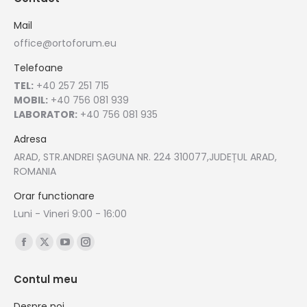
Mail
office@ortoforum.eu
Telefoane
TEL:
+40 257 251 715
MOBIL:
+40 756 081 939
LABORATOR:
+40 756 081 935
Adresa
ARAD, STR.ANDREI ȘAGUNA NR. 224 310077,JUDEȚUL ARAD,
ROMANIA
Orar functionare
Luni - Vineri 9:00 - 16:00
Find us on:
Facebook
X
YouTube
Instagram
page
page
page
page
Contul meu
opens
opens
opens
opens
in
in
in
in
Despre noi