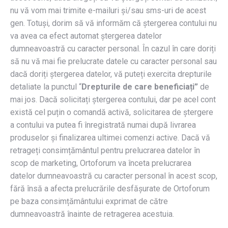
nu vă vom mai trimite e-mailuri și/sau sms-uri de acest
gen. Totuși, dorim să vă informăm că ștergerea contului nu
va avea ca efect automat ștergerea datelor
dumneavoastră cu caracter personal. În cazul în care doriți
să nu vă mai fie prelucrate datele cu caracter personal sau
dacă doriți ștergerea datelor, vă puteți exercita drepturile
detaliate la punctul “
Drepturile de care beneficiați”
de
mai jos. Dacă solicitați ștergerea contului, dar pe acel cont
există cel puțin o comandă activă, solicitarea de ștergere
a contului va putea fi înregistrată numai după livrarea
produselor și finalizarea ultimei comenzi active. Dacă vă
retrageți consimțământul pentru prelucrarea datelor în
scop de marketing, Ortoforum va înceta prelucrarea
datelor dumneavoastră cu caracter personal în acest scop,
fără însă a afecta prelucrările desfășurate de Ortoforum
pe baza consimțământului exprimat de către
dumneavoastră înainte de retragerea acestuia.