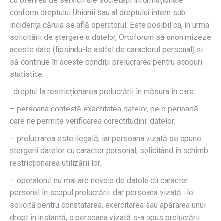
cu oferirea de servicii ale societății informaționale
conform dreptului Uniunii sau al dreptului intern sub
incidența căruia se află operatorul. Este posibil ca, în urma
solicitării de ștergere a datelor, Ortoforum să anonimizeze
aceste date (lipsindu-le astfel de caracterul personal) și
să continue în aceste condiții prelucrarea pentru scopuri
statistice;
· dreptul la restricționarea prelucrării în măsura în care:
– persoana contestă exactitatea datelor, pe o perioadă
care ne permite verificarea corectitudinii datelor;
– prelucrarea este ilegală, iar persoana vizată se opune
ștergerii datelor cu caracter personal, solicitând în schimb
restricționarea utilizării lor;
– operatorul nu mai are nevoie de datele cu caracter
personal în scopul prelucrării, dar persoana vizată i le
solicită pentru constatarea, exercitarea sau apărarea unui
drept în instanță; o persoana vizată s-a opus prelucrării