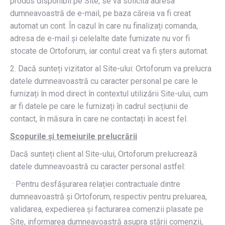
produs disponibil pe Site, se va solicita adresa
dumneavoastră de e-mail, pe baza căreia va fi creat
automat un cont. În cazul în care nu finalizați comanda,
adresa de e-mail și celelalte date furnizate nu vor fi
stocate de Ortoforum, iar contul creat va fi șters automat.
2. Dacă sunteți vizitator al Site-ului: Ortoforum va prelucra
datele dumneavoastră cu caracter personal pe care le
furnizați în mod direct în contextul utilizării Site-ului, cum
ar fi datele pe care le furnizați în cadrul secțiunii de
contact, în măsura în care ne contactați în acest fel.
Scopurile și temeiurile prelucrării
Dacă sunteți client al Site-ului, Ortoforum prelucrează
datele dumneavoastră cu caracter personal astfel:
· Pentru desfășurarea relației contractuale dintre
dumneavoastră și Ortoforum, respectiv pentru preluarea,
validarea, expedierea și facturarea comenzii plasate pe
Site, informarea dumneavoastră asupra stării comenzii,