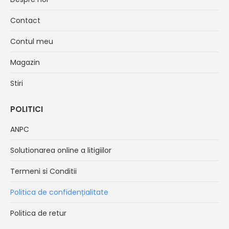
new
new
new
new
Contact
window
window
window
window
Contul meu
Magazin
Stiri
POLITICI
ANPC
Solutionarea online a litigiilor
Termeni si Conditii
Politica de confidențialitate
Politica de retur