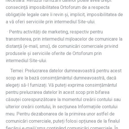
necesară. Refuzul furnizării datelor poate avea drept
consecință imposibilitatea Ortoforum de a respecta
obligațiile legale care îi revin și, implicit, imposibilitatea de
a vă oferi serviciile prin intermediul Site-ului.
· Pentru activități de marketing, respectiv pentru
transmiterea, prin intermediul mijloacelor de comunicare la
distanță (e-mail, sms), de comunicări comerciale privind
produsele și serviciile oferite de Ortoforum prin
intermediul Site-ului.
Temei: Prelucrarea datelor dumneavoastră pentru acest
scop are la bază consimțământul dumneavoastră, dacă
alegeți să-l furnizați. Vă puteți exprima consimțământul
pentru prelucrarea datelor în acest scop prin bifarea
căsuței corespunzătoare la momentul creării contului sau
ulterior creării contului, în secțiunea Informațiile contului
meu. Pentru dezabonarea de la primirea unor astfel de
comunicări comerciale, puteți folosi opțiunea de la finalul
fiecărui e-mail/sms conținând comunicări comerciale. În