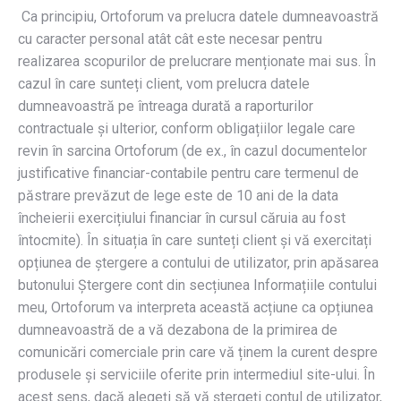
Ca principiu, Ortoforum va prelucra datele dumneavoastră
cu caracter personal atât cât este necesar pentru
realizarea scopurilor de prelucrare menționate mai sus. În
cazul în care sunteți client, vom prelucra datele
dumneavoastră pe întreaga durată a raporturilor
contractuale și ulterior, conform obligațiilor legale care
revin în sarcina Ortoforum (de ex., în cazul documentelor
justificative financiar-contabile pentru care termenul de
păstrare prevăzut de lege este de 10 ani de la data
încheierii exercițiului financiar în cursul căruia au fost
întocmite). În situația în care sunteți client și vă exercitați
opțiunea de ștergere a contului de utilizator, prin apăsarea
butonului Ștergere cont din secțiunea Informațiile contului
meu, Ortoforum va interpreta această acțiune ca opțiunea
dumneavoastră de a vă dezabona de la primirea de
comunicări comerciale prin care vă ținem la curent despre
produsele și serviciile oferite prin intermediul site-ului. În
acest sens, dacă alegeți să vă ștergeți contul de utilizator,