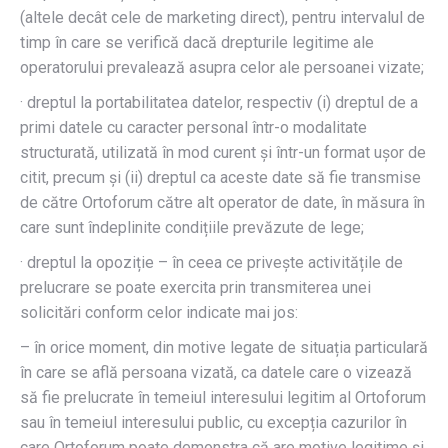
(altele decât cele de marketing direct), pentru intervalul de
timp în care se verifică dacă drepturile legitime ale
operatorului prevalează asupra celor ale persoanei vizate;
· dreptul la portabilitatea datelor, respectiv (i) dreptul de a
primi datele cu caracter personal într-o modalitate
structurată, utilizată în mod curent și într-un format ușor de
citit, precum și (ii) dreptul ca aceste date să fie transmise
de către Ortoforum către alt operator de date, în măsura în
care sunt îndeplinite condițiile prevăzute de lege;
· dreptul la opoziție – în ceea ce privește activitățile de
prelucrare se poate exercita prin transmiterea unei
solicitări conform celor indicate mai jos:
– în orice moment, din motive legate de situația particulară
în care se află persoana vizată, ca datele care o vizează
să fie prelucrate în temeiul interesului legitim al Ortoforum
sau în temeiul interesului public, cu excepția cazurilor în
care Ortoforum poate demonstra că are motive legitime și