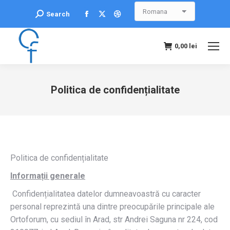
Facebook
X
Dribbble
Search:
Search
page
page
page
opens
opens
opens
0,00
lei
in
in
in
new
new
new
window
window
window
Politica de confidențialitate
You are here:
Politica de confidențialitate
Informații generale
Confidențialitatea datelor dumneavoastră cu caracter
personal reprezintă una dintre preocupările principale ale
Ortoforum, cu sediul în Arad, str Andrei Saguna nr 224, cod