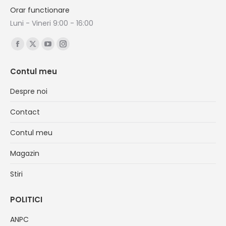
Orar functionare
Luni - Vineri 9:00 - 16:00
Find us on:
Facebook
X
YouTube
Instagram
page
page
page
page
Contul meu
opens
opens
opens
opens
in
in
in
in
Despre noi
new
new
new
new
Contact
window
window
window
window
Contul meu
Magazin
Stiri
POLITICI
ANPC