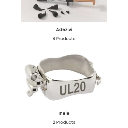
Adezivi
8 Products
Inele
2 Products