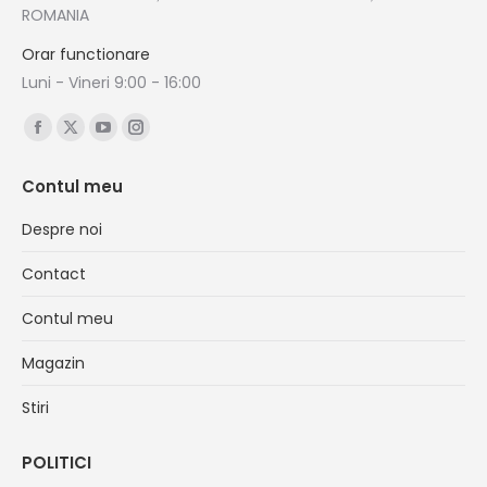
ROMANIA
Orar functionare
Luni - Vineri 9:00 - 16:00
Find us on:
Facebook
X
YouTube
Instagram
page
page
page
page
Contul meu
opens
opens
opens
opens
in
in
in
in
Despre noi
new
new
new
new
Contact
window
window
window
window
Contul meu
Magazin
Stiri
POLITICI