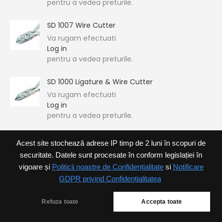
pentru a vedea preturile.
SD 1007 Wire Cutter
Va rugam efectuati
Log in
pentru a vedea preturile.
SD 1000 Ligature & Wire Cutter
Va rugam efectuati
Log in
pentru a vedea preturile.
Acest site stochează adrese IP timp de 2 luni în scopuri de
securitate. Datele sunt procesate în conform legislației în
vigoare și
Politicii noastre de Confidențialitate
si
Notificare
GDPR privind Confidențialitatea
Refuza toate
Accepta toate
Ortoforum SRL
Footer menu
© Ortoforum 2025. Toate drepturile rezervate.