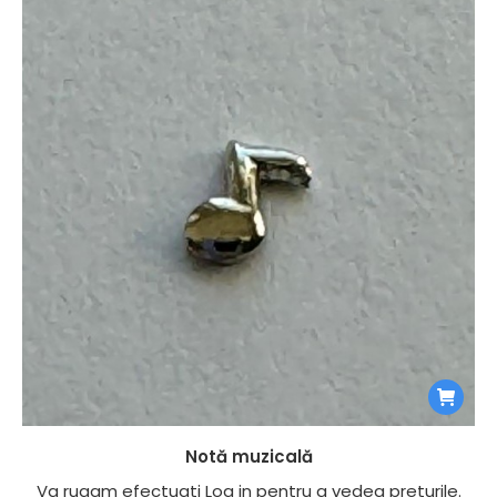
Notă muzicală
Va rugam efectuati
Log in
pentru a vedea preturile.