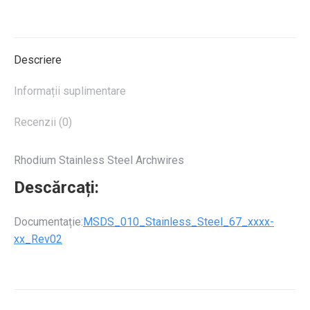
on
on
on
on
on
X
Pinterest
LinkedIn
WhatsApp
Facebook
Descriere
Informații suplimentare
Recenzii (0)
Rhodium Stainless Steel Archwires
Descărcați:
Documentație:
MSDS_010_Stainless_Steel_67_xxxx-
xx_Rev02