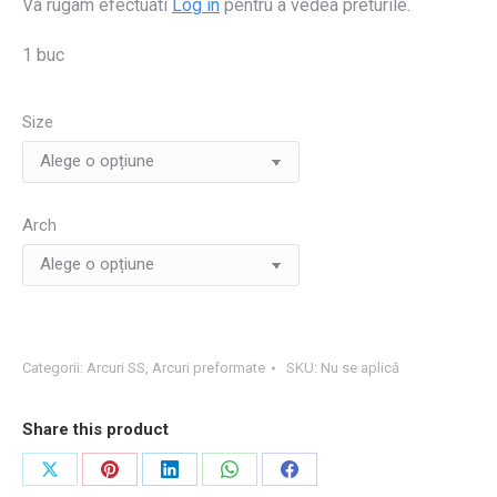
Va rugam efectuati
Log in
pentru a vedea preturile.
1 buc
Size
Arch
Categorii:
Arcuri SS
,
Arcuri preformate
SKU:
Nu se aplică
Share this product
Share
Share
Share
Share
Share