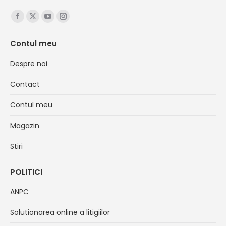
Find us on:
Facebook
X
YouTube
Instagram
page
page
page
page
Contul meu
opens
opens
opens
opens
in
in
in
in
Despre noi
new
new
new
new
Contact
window
window
window
window
Contul meu
Magazin
Stiri
POLITICI
ANPC
Solutionarea online a litigiilor