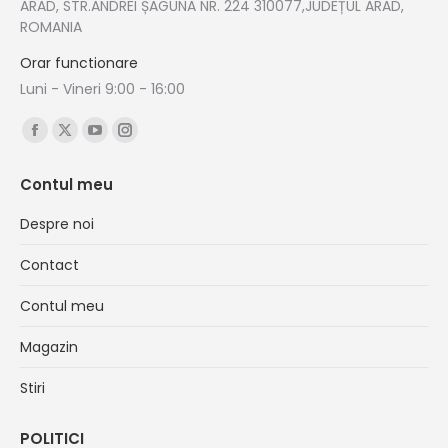
ARAD, STR.ANDREI ȘAGUNA NR. 224 310077,JUDEȚUL ARAD,
ROMANIA
Orar functionare
Luni - Vineri 9:00 - 16:00
Find us on:
Facebook
X
YouTube
Instagram
page
page
page
page
Contul meu
opens
opens
opens
opens
in
in
in
in
Despre noi
new
new
new
new
Contact
window
window
window
window
Contul meu
Magazin
Stiri
POLITICI