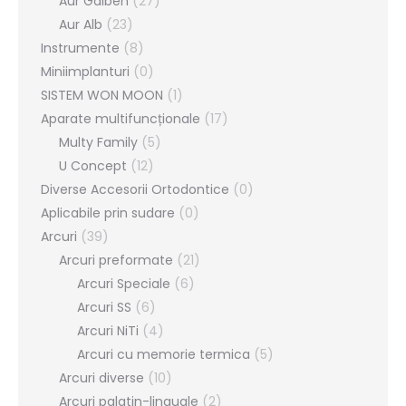
Aur Galben
(27)
Aur Alb
(23)
Instrumente
(8)
Miniimplanturi
(0)
SISTEM WON MOON
(1)
Aparate multifuncționale
(17)
Multy Family
(5)
U Concept
(12)
Diverse Accesorii Ortodontice
(0)
Aplicabile prin sudare
(0)
Arcuri
(39)
Arcuri preformate
(21)
Arcuri Speciale
(6)
Arcuri SS
(6)
Arcuri NiTi
(4)
Arcuri cu memorie termica
(5)
Arcuri diverse
(10)
Arcuri palatin-linguale
(2)