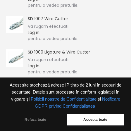
pentru a vedea preturile.
SD 1007 Wire Cutter
Va rugam efectuati
Log in
pentru a vedea preturile.
SD 1000 Ligature & Wire Cutter
Va rugam efectuati
Log in
pentru a vedea preturile.
Acest site stochează adrese IP timp de 2 luni în scopuri de
securitate. Datele sunt procesate în conform legislației în
vigoare și
Politicii noastre de Confidențialitate
si
Notificare
GDPR privind Confidențialitatea
Refuza toate
Accepta toate
Ortoforum SRL
Footer menu