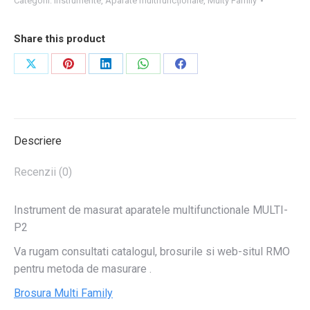
Categorii:
Instrumente
,
Aparate multifuncționale
,
Multy Family
Share this product
Share
Share
Share
Share
Share
on
on
on
on
on
X
Pinterest
LinkedIn
WhatsApp
Facebook
Descriere
Recenzii (0)
Instrument de masurat aparatele multifunctionale MULTI-
P2
Va rugam consultati catalogul, brosurile si web-situl RMO
pentru metoda de masurare .
Brosura Multi Family